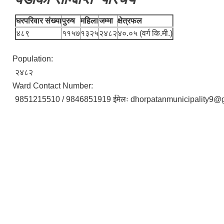
घरपरिवार संख्या
पुरुष
महिला
जम्मा
क्षेत्रफल
४८९
११५७
१३२५
२४८२
४०.०५ (वर्ग कि.मी.)
Population:
२४८२
Ward Contact Number:
9851215510 / 9846851919 ईमेलः dhorpatanmunicipality9