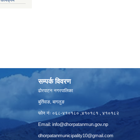
सम्पर्क विवरण
ढोरपाटन नगरपालिका
बुर्तिवाङ, बागलुङ
फोन नंः ०६८-४१०१८० ,४१०१८१ , ४१०१८२
Email:
info@dhorpatanmun.gov.np
dhorpatanmunicipality10@gmail.com