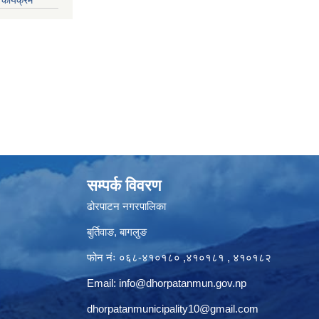
सम्पर्क विवरण
ढोरपाटन नगरपालिका
बुर्तिवाङ, बागलुङ
फोन नंः ०६८-४१०१८० ,४१०१८१ , ४१०१८२
Email:
info@dhorpatanmun.gov.np
dhorpatanmunicipality10@gmail.com