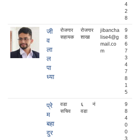
4
2
8
रोजगार
रोजगार
jibancha
9
जी
सहायक
शाखा
lise4@g
8
व
mail.co
6
ला
m
7
ल
3
4
पा
7
ध्या
8
1
5
वडा
६ नं
9
प्रे
सचिव
वडा
8
म
4
बहा
0
दुर
0
3