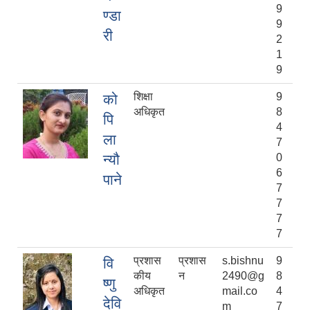
9
ण्डा
9
री
2
1
9
शिक्षा
9
को
अधिकृत
8
पि
4
ला
7
न्यौ
0
6
पाने
7
7
7
7
प्रशास
प्रशास
s.bishnu
9
वि
कीय
न
2490@g
8
ष्णु
अधिकृत
mail.co
4
देवि
m
7