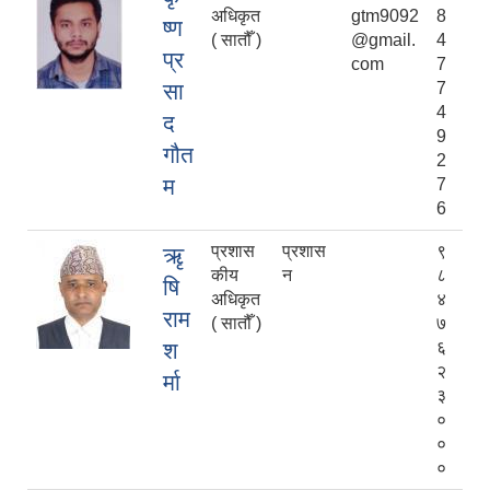
अधिकृत
gtm9092
8
ष्ण
( सातौँ )
@gmail.
4
प्र
com
7
सा
7
4
द
9
गौत
2
म
7
6
प्रशास
प्रशास
९
ऋृ
कीय
न
८
षि
अधिकृत
४
राम
( सातौँ )
७
श
६
२
र्मा
३
०
०
०