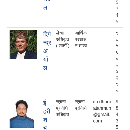
5
ल
7
4
5
लेखा
आर्थिक
९
दिपे
अधिकृत
प्रशास
८
न्द्र
( सातौँ )
न शाखा
५
अ
६
र्या
०
७
ल
४
२
९
०
सूचना
सूचना
ito.dhorp
9
ई.
प्रविधि
प्रविधि
atanmun
8
हरी
अधिकृत
@gmail.
4
श
com
3
भ
5