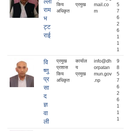
ल्ली
किय
प्रमुख
mail.co
5
राम
अधिकृत
m
7
भ
6
2
ट्ट
6
राई
1
1
1
प्रमुख
कार्याल
info@dh
9
वि
प्रशास
य
orpatan
8
ष्णु
किय
प्रमुख
mun.gov
5
प्र
अधिकृत
.np
7
सा
6
2
द
6
ज्ञ
1
वा
1
1
ली