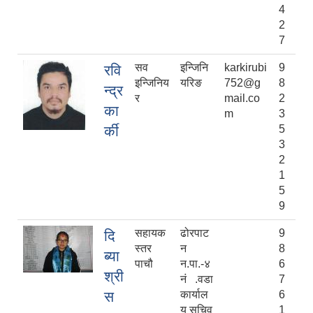
4
2
7
सव
इन्जिनि
karkirubi
9
रवि
इन्जिनिय
यरिङ
752@g
8
न्द्र
र
mail.co
2
का
m
3
र्की
5
3
2
1
5
9
सहायक
ढोरपाट
9
दि
स्तर
न
8
ब्या
पाचौ
न.पा.-४
6
श्री
नं .वडा
7
स
कार्याल
6
य सचिव
1