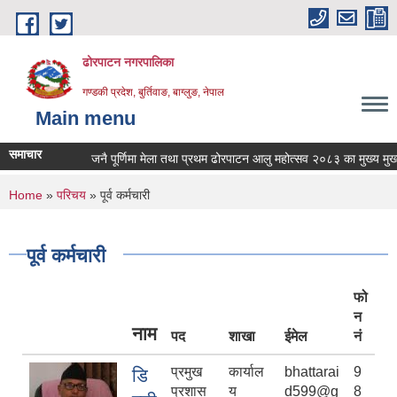
Skip to main content
ढोरपाटन नगरपालिका
गण्डकी प्रदेश, बुर्तिवाङ, बाग्लुङ, नेपाल
Main menu
समाचार
जनै पूर्णिमा मेला तथा प्रथम ढोरपाटन आलु महोत्सव २०८३ का मुख्य मुख्य कार्
You are here
Home
»
परिचय
» पूर्व कर्मचारी
पूर्व कर्मचारी
फो
न
नाम
पद
शाखा
ईमेल
नं
प्रमुख
कार्याल
bhattarai
9
डि
प्रशास
य
d599@g
8