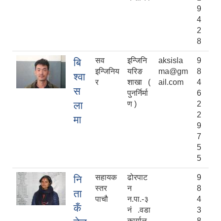
9
4
2
8
सव
इन्जिनि
aksisla
9
बि
इन्जिनिय
यरिङ
ma@gm
8
श्वा
र
शाखा (
ail.com
4
स
पुनर्निर्मा
6
ला
ण )
2
2
मा
9
7
5
5
सहायक
ढोरपाट
9
नि
स्तर
न
8
ता
पाचौ
न.पा.-३
4
कँ
नं .वडा
3
कार्याल
8