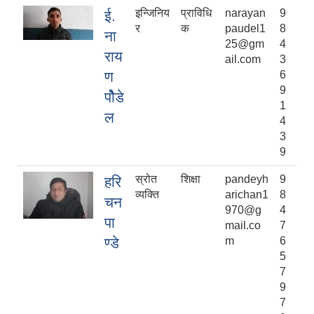
इन्जिनिय
प्राविधि
narayan
9
ई.
र
क
paudel1
8
ना
25@gm
4
राय
ail.com
3
ण
6
9
पोैडे
1
ल
4
3
9
स्रोत
शिक्षा
pandeyh
9
हरि
व्यक्ति
arichan1
8
चन
970@g
4
पा
mail.co
7
ण्डे
m
6
5
7
9
7