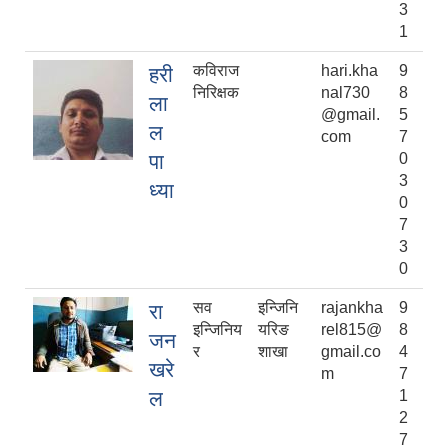
3
1
कविराज
hari.kha
9
हरी
निरिक्षक
nal730
8
ला
@gmail.
5
ल
com
7
पा
0
3
ध्या
0
7
3
0
सव
इन्जिनि
rajankha
9
रा
इन्जिनिय
यरिङ
rel815@
8
जन
र
शाखा
gmail.co
4
खरे
m
7
ल
1
2
7