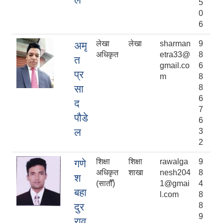
5
0
6
लेखा
लेखा
sharman
9
अमृ
अधिकृत
etra33@
8
त
gmail.co
6
प्र
m
8
सा
8
6
द
7
पौडे
6
ल
3
2
शिक्षा
शिक्षा
rawalga
9
गणे
अधिकृत
शाखा
nesh204
8
श
(सातौँ)
1@gmai
4
बहा
l.com
8
दुर
8
9
राव