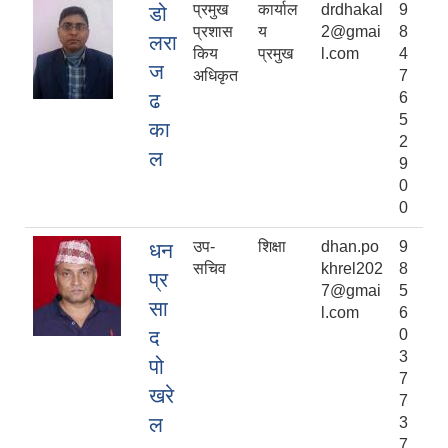
प्रमुख
कार्याल
drdhakal
9
डो
प्रशास
य
2@gmai
8
लरा
किय
प्रमुख
l.com
4
ज
अधिकृत
7
ढ
6
5
का
2
ल
9
0
0
उप-
शिक्षा
dhan.po
9
धन
सचिव
khrel202
8
प्र
7@gmai
5
सा
l.com
6
द
0
3
पो
7
खरे
7
ल
3
7