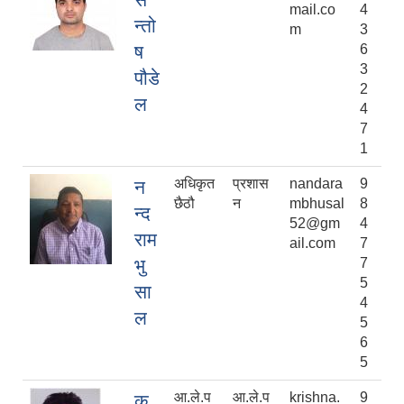
mail.co
4
न्तो
m
3
ष
6
3
पौडे
2
ल
4
7
1
अधिकृत
प्रशास
nandara
9
न
छैठौ
न
mbhusal
8
न्द
52@gm
4
राम
ail.com
7
भु
7
5
सा
4
ल
5
6
5
आ.ले.प
आ.ले.प
krishna.
9
कृ