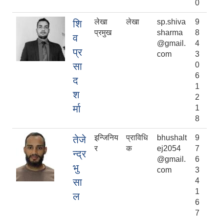
0
लेखा
लेखा
sp.shiva
9
शि
प्रमुख
sharma
8
व
@gmail.
4
प्र
com
3
सा
0
6
द
1
श
2
र्मा
1
8
इन्जिनिय
प्राविधि
bhushalt
9
तेजे
र
क
ej2054
7
न्द्र
@gmail.
6
भु
com
3
सा
4
1
ल
6
7