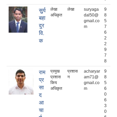
लेखा
लेखा
suryaga
9
सुुर्य
अधिकृत
dal50@
8
बहा
gmail.co
5
दुर
m
7
वि.
6
2
क
2
9
7
8
प्रमुख
प्रशास
acharyar
9
राम
प्रशास
न
am71@
8
प्र
किय
gmail.co
5
सा
अधिकृत
m
6
द
0
6
आ
3
चा
0