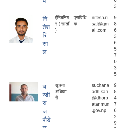
र्य
6
3
ईन्जिनिय
प्राविधि
nitesh.ri
9
नि
र ( सातौँ
क
sal@gm
8
तेश
)
ail.com
6
रि
3
सा
6
5
ल
7
0
3
5
सूचना
suchana
9
च
अधिका
adhikari
8
ण्डी
री
@dhorp
4
रा
atanmun
7
ज
.gov.np
6
2
पौडे
9
ल