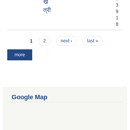
ख
3
त्री
9
1
8
Pages
1
2
next ›
last »
more
Google Map