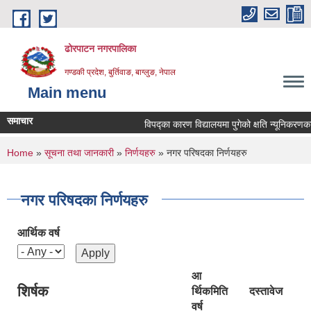
Skip to main content
ढोरपाटन नगरपालिका
गण्डकी प्रदेश, बुर्तिवाङ, बाग्लुङ, नेपाल
Main menu
समाचार
विपद्का कारण विद्यालयमा पुगेको क्षति न्यूनिकरणका लाग
You are here
Home
»
सूचना तथा जानकारी
»
निर्णयहरु
» नगर परिषदका निर्णयहरु
नगर परिषदका निर्णयहरु
आर्थिक वर्ष
आ
शिर्षक
र्थिक
मिति
दस्तावेज
वर्ष